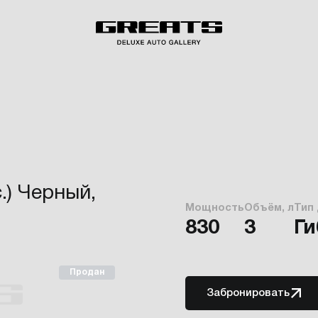
.) Черный,
Мощность
Объём, л
Тип
830
3
Г
Продан
Забронировать