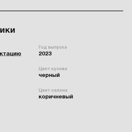
тики
Год выпуска
ектацию
2023
Цвет кузова
черный
Цвет салона
коричневый