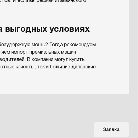
стов. И если вы решили итальянского
а выгодных условиях
и безудержную мощь? Тогда рекомендуем
твляем импорт премиальных машин
зводителей. В компании могут
купить
астные клиенты, так и большие дилерские
 услуги. Наш
дилерский центр авто
 в России в закрытых сейфах в любых
н;
Заявка
служивания и ремонта.