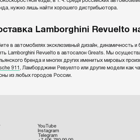
окоскоростной езды, в т. ч. среди российских автомобили
нда, нужно лишь найти хорошего дистрибьютора.
оставка Lamborghini Revuelto н
ите в автомобилях эксклюзивный дизайн, динамичность 
ить Lamborghini Revuelto в автосалон Greats. Мы осущес
льянского бренда и многих других именитых мировых прои
sche 911
, Ламборджини Ревуелто или другие модели как ч
оны из любых городов России.
лектив Greats предлагает комплексные дистрибьюторские
адил безопасную и быструю доставку Lamborghini Revuelto
ичествах, при этом мы предлагаем:
омощь с выбором подходящих моделей премиальных маши
ормление страховки в лучших компаниях страны;
г
YouTube
Instagram
ерсональную расширенную гарантию;
Telegram
ганизацию детейлинг-чистки, гарантийного сервисного об