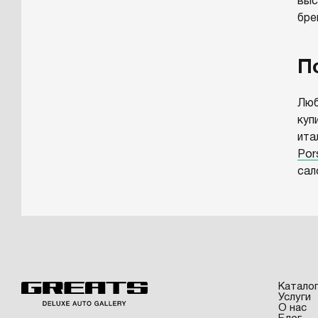
выс
бре
П
Люб
куп
ита
Por
сал
Кол
нал
кол
п
оф
Катало
Услуги
п
О нас
ор