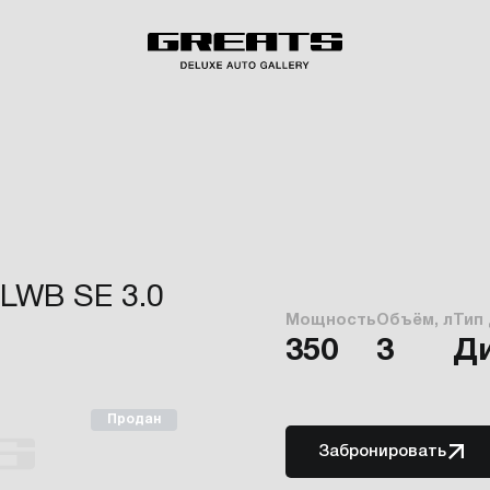
LWB SE 3.0
Мощность
Объём, л
Тип
350
3
Д
Продан
Забронировать