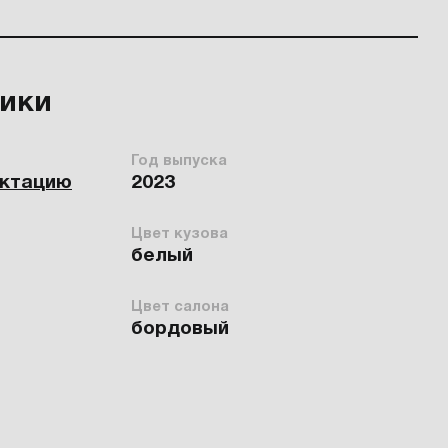
тики
Год выпуска
ектацию
2023
Цвет кузова
белый
Цвет салона
бордовый