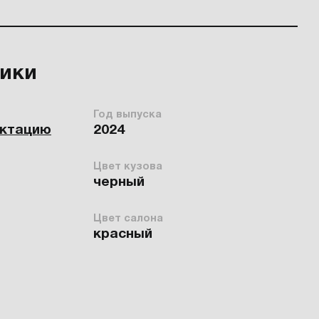
тики
Год выпуска
ектацию
2024
Цвет кузова
черный
Цвет салона
красный