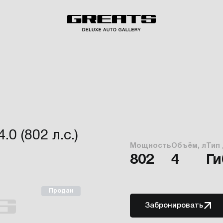
0 (802 л.с.)
Мощность
Объём, л
Тип
802
4
Г
Продан
Забронировать