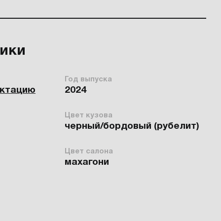
тики
Год выпуска
ектацию
2024
Цвет кузова
черный/бордовый (рубелит)
Цвет салона
махагони