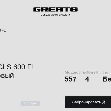
 FL
LS 600 FL
Мощность
Объём, л
Тип
довый
557
4
Б
Забронировать
Продан