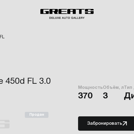
FL
 450d FL 3.0
Мощность
Объём, л
Тип
370
3
Д
Продан
Забронировать