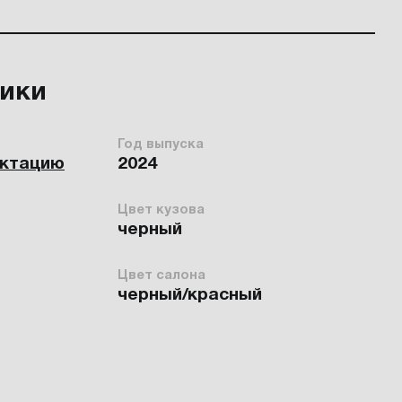
тики
Год выпуска
ектацию
2024
Цвет кузова
черный
Цвет салона
черный/красный