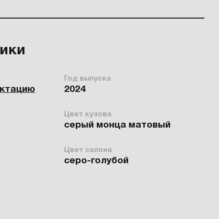
тики
Год выпуска
ектацию
2024
Цвет кузова
серый монца матовый
Цвет салона
серо-голубой