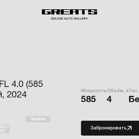
L 4.0 (585
Мощность
Объём, л
Тип
, 2024
585
4
Б
Продан
Забронировать