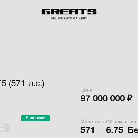
 (571 л.с.)
Цена
97 000 000 ₽
В наличии
Мощность
Объём, л
Тип
571
6.75
Б